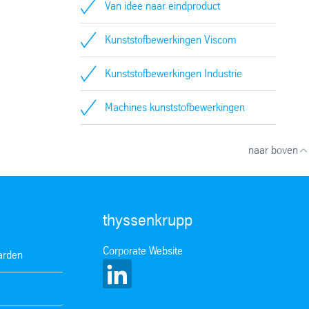
Van idee naar eindproduct
Kunststofbewerkingen Viscom
Kunststofbewerkingen Industrie
Machines kunststofbewerkingen
naar boven
thyssenkrupp
Corporate Website
arden