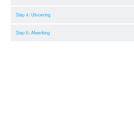
ingevuld.
Stap 4: Uitvoering
U levert 
wij dit oo
Stap 5: Afwerking
Ons team 
gaat aan 
Zodra de 
de folie.