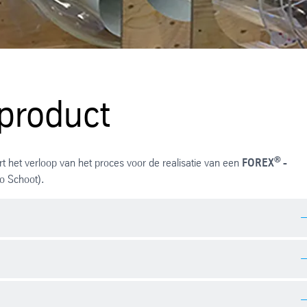
dproduct
®
 het verloop van het proces voor de realisatie van een
FOREX
-
o Schoot).
ngs met uw idee ondersteund door een professionele schets.
erking met fa. Studio Schoot werd deze originele actiedesk ontworpe
ing overleg worden de eisen, materiaalgebruik en constructie verder