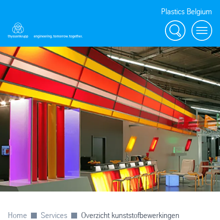
Plastics Belgium
Zoeken
Menu
Home
Services
Overzicht kunststofbewerkingen