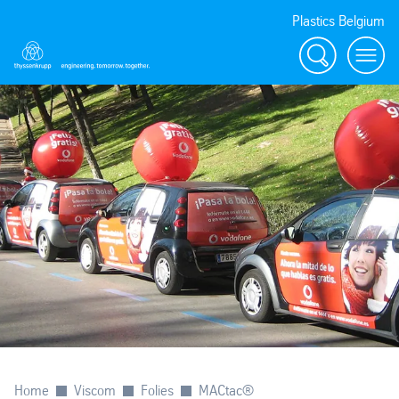
Plastics Belgium
Zoeken
Menu
Home
Viscom
Folies
MACtac®