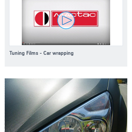
Tuning film Black Leather
pdf
| 80.02 kb
Tuning film Carbon BF
Tuning Films - Car wrapping
pdf
| 80.20 kb
Tuning film Iridescent Pearl
pdf
| 79.39 kb