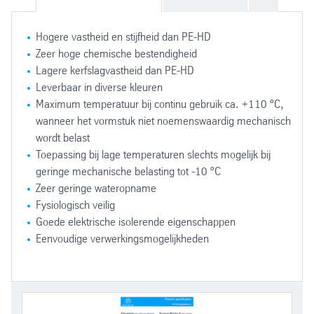
Hogere vastheid en stijfheid dan PE-HD
Zeer hoge chemische bestendigheid
Lagere kerfslagvastheid dan PE-HD
Leverbaar in diverse kleuren
Maximum temperatuur bij continu gebruik ca. +110 °C,
wanneer het vormstuk niet noemenswaardig mechanisch
wordt belast
Toepassing bij lage temperaturen slechts mogelijk bij
geringe mechanische belasting tot -10 °C
Zeer geringe wateropname
Fysiologisch veilig
Goede elektrische isolerende eigenschappen
Eenvoudige verwerkingsmogelijkheden
Chemische industrie
Crème (RAL7032)
Leverbaar in diameters van 8 t/m 700 mm.
Plaat
Beitsbaden
Naturel
Lasdraad