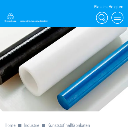
Plastics Belgium
Zoeken
Menu
Home
Industrie
Kunststof halffabrikaten