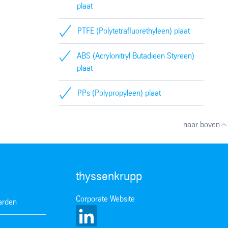
plaat
PTFE (Polytetrafluorethyleen) plaat
ABS (Acrylonitryl Butadieen Styreen)
plaat
PPs (Polypropyleen) plaat
naar boven
thyssenkrupp
Corporate Website
arden