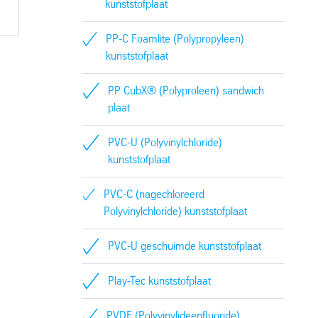
kunststofplaat
PP-C Foamlite (Polypropyleen)
kunststofplaat
PP CubX® (Polyproleen) sandwich
plaat
PVC-U (Polyvinylchloride)
kunststofplaat
PVC-C (nagechloreerd
Polyvinylchloride) kunststofplaat
PVC-U geschuimde kunststofplaat
Play-Tec kunststofplaat
PVDF (Polyvinylideenfluoride)