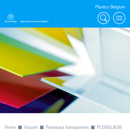
Plastics Belgium
Rechercher
Menu
Home
Viscom
Panneaux transparents
PLEXIGLAS®