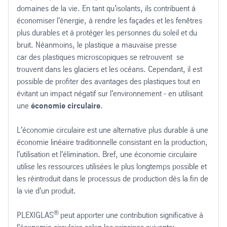
domaines de la vie. En tant qu'isolants, ils contribuent à
économiser l'énergie, à rendre les façades et les fenêtres
plus durables et à protéger les personnes du soleil et du
bruit. Néanmoins, le plastique a mauvaise presse
car des plastiques microscopiques se retrouvent se
trouvent dans les glaciers et les océans. Cependant, il est
possible de profiter des avantages des plastiques tout en
®
En plus du PLEXIGLAS
Miroir nous avons également Ie
évitant un impact négatif sur l'environnement - en utilisant
"Miroir espion" (PMMA See-Thru)
. Le PMMA See-Thru
une
économie circulaire
.
permet une transmission lumineuse partielle tout en
reflétant la lumière incidente restante Lorsque une plaque
L'économie circulaire est une alternative plus durable à une
est éclairée Ie cöté ou se trouve la source lumineuse est
économie linéaire traditionnelle consistant en la production,
reflétant tandis que Ie cöté opposé (Ie cöte obscur) est
l'utilisation et l'élimination. Bref, une économie circulaire
transparent.
utilise les ressources utilisées le plus longtemps possible et
les réintroduit dans le processus de production dès la fin de
Ce miroir spécial vous permet de vair au travers tout en
la vie d'un produit.
reflétant la lumière. Utilisé fréquemment pour séparer une
pièce obscure d'une pièce éclairée il permet au spectateur
®
PLEXIGLAS
peut apporter une contribution significative à
se trouvant dans la chambre obscure de regarder dans la