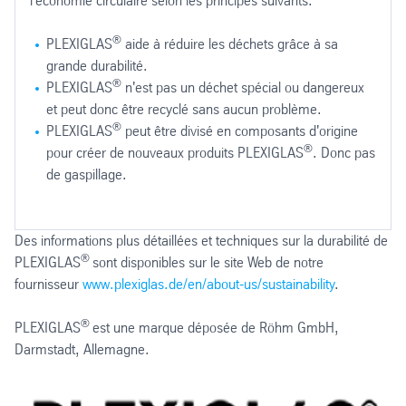
l'économie circulaire selon les principes suivants:
pièce éclairée comme il s'agissait d'une fenêtre
transparente alors que la personne dans la pièce éclairée
®
PLEXIGLAS
aide à réduire les déchets grâce à sa
ne voit qu'un reflet. Ces miroirs sant idéaux pour l'obser­
grande durabilité.
vation, l'intimité, pour les miroirs infinis et les illusions
®
PLEXIGLAS
n'est pas un déchet spécial ou dangereux
optiques.
et peut donc être recyclé sans aucun problème.
®
PLEXIGLAS
peut être divisé en composants d'origine
®
pour créer de nouveaux produits PLEXIGLAS
. Donc pas
de gaspillage.
®
®
Presque tous les déchets sont recyclés pendant le processus
PLEXIGLAS
Les composants du PLEXIGLAS
est utilisé dans des applications de construction
ne sont pas nocifs pour l'en
Des informations plus détaillées et techniques sur la durabilité de
®
®
PLEXIGLAS
est résistant aux UV grâce aux molécules stables
PLEXIGLAS
sont disponibles sur le site Web de notre
®
La plupart des plastiques sont déchiquetés, refondus, puis converti
Des périodes d'utilisation de 30 ans et plus sont courantes dans les a
Sur la base des connaissances actuelles, les produits PLEXIGLAS
fournisseur
www.plexiglas.de/en/about-us/sustainability
.
Il existe de nombreux plastiques transparents qui sont difficiles à d
®
®
®
Mais les produits PLEXIGLAS
Les produits PLEXIGLAS
sont conformes à la réglementation RE
peuvent être divisés en leurs compos
PLEXIGLAS
est une marque déposée de Röhm GmbH,
Cela devient très clair dans les applications extérieures: en quelq
Darmstadt, Allemagne.
Même en cas d'incendie ou de recyclage post-consommation, aucu
®
Soit dit en passant, selon l'application, PLEXIGLAS
peut soit proté