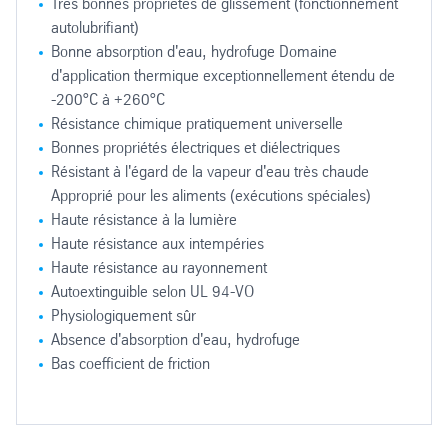
Très bonnes propriétés de glissement (fonctionnement
autolubrifiant)
Bonne absorption d'eau, hydrofuge Domaine
d'application thermique exceptionnellement étendu de
-200°C à +260°C
Résistance chimique pratiquement universelle
Bonnes propriétés électriques et diélectriques
Résistant à l'égard de la vapeur d'eau très chaude
Approprié pour les aliments (exécutions spéciales)
Haute résistance à la lumière
Haute résistance aux intempéries
Haute résistance au rayonnement
Autoextinguible selon UL 94-VO
Physiologiquement sûr
Absence d'absorption d'eau, hydrofuge
Bas coefficient de friction
Eléments de machines et construction d'appareils médicaux
Naturel
Livrable dans des épaisseurs de 1 à 50 mm.
Plaque