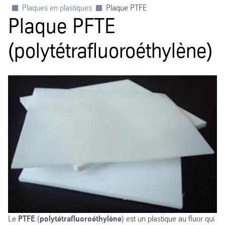
Plaques en plastiques
Plaque PTFE
Plaque PFTE
(polytétrafluoroéthylène)
Le
PTFE
(
polytétrafluoroéthylène
) est un plastique au fluor qui