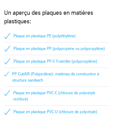
√ = oui/bon
Ο = limié
⊗ = non/médio
Industrie chimique et alimentaire
Autres couleurs sur demande
Barre pleine
Encaissements et revêtements de pistons
Un aperçu des plaques en matières
Soudage
⊗
Membranes, flexibles
plastiques:
Eléments d'étanchéité et de glissement
Collage
⊗
Protection anticorrosion
Eléments de chauffage et cylindrage d'implantats
Plaque en plastique PE (polyéthylène)
Usinage
√
Plaque en plastique PP (polypropène ou polypropylène)
Découpe au jet d'eau
√
Plaque en plastique PP-C Foamlite (polypropylène)
Découpe au rayon laser
√
PP CubX® (Polyprolène): matériau de construction à
Flexion à chaud
⊗
structure sandwich
Façonnage à froid
⊗
Plaque en plastique PVC-C (chlorure de polyvinyle
rechloré)
Façonnage à chaud
⊗
Plaque en plastique PVC-U (chlorure de polyvinyle)