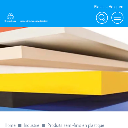
Plastics Belgium
Rechercher
Menu
Home
Industrie
Produits semi-finis en plastique