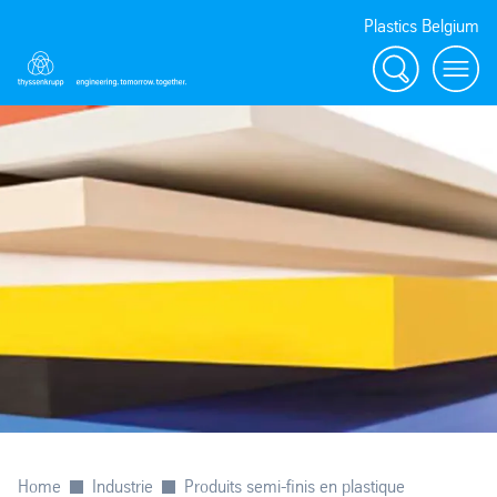
Plastics Belgium
Rechercher
Menu
Home
Industrie
Produits semi-finis en plastique