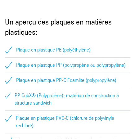
Construction de machines et d'appareils médicaux
Naturel
Livrable dans des épaisseurs de 1 à 100 mm
Plaque
√ oui/bon
Ο = limité
⊗ = non/médio
Industrie chimique et alimentaire
Noir
Barre pleine
Industrie pharmaceutique
Barre creuse (tube)
Un aperçu des plaques en matières
Soudage
Ο
Techniques électriques et d'installation
plastiques:
Techniques de fine mécanique
Collage
Ο
Boîtiers et éléments de pompe
Techniques médicales
Plaque en plastique PE (polyéthylène)
Usinage
√
Façonnage des textiles
Machines d'emballage et à papier
Plaque en plastique PP (polypropène ou polypropylène)
Découpe au jet d'eau
√
Industrie automobile
Aéronautique et espace
Plaque en plastique PP-C Foamlite (polypropylène)
Découpe au rayon laser
√
Techniques nucléaires et de vide
PP CubX® (Polyprolène): matériau de construction à
Flexion à chaud
⊗
structure sandwich
Façonnage à froid
⊗
Plaque en plastique PVC-C (chlorure de polyvinyle
rechloré)
Façonnage à chaud
⊗