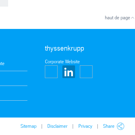
haut de page
thyssenkrupp
Corporate Website
nte
Sitemap
Disclaimer
Privacy
Share