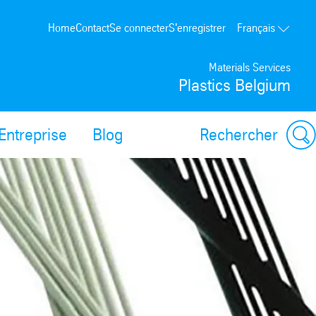
Home
Contact
Se connecter
S'enregistrer
Français
Materials Services
Plastics Belgium
Entreprise
Blog
Rechercher