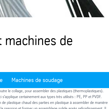
et machines de
ge
Machines de soudage
 outre le collage, pour assembler des plastiques (thermoplastiques).
 s'applique certainement aux types très utilisés : PE, PP et PVDF.
en de plastique chaud des parties en plastique à assembler de manière
 la pression et former un assemblage solide après refroidissement. Il