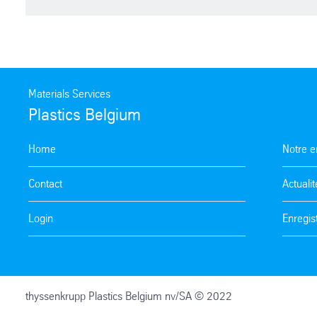
Materials Services
Plastics Belgium
Home
Notre e
Contact
Actualit
Login
Enregis
thyssenkrupp Plastics Belgium nv/SA © 2022