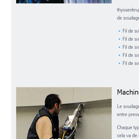
thyssenkru
de soudage
Fil de 
Fil de 
Fil de 
Fil de 
Fil de 
Machin
Le soudage
entre pres
Chaque typ
cela va de 