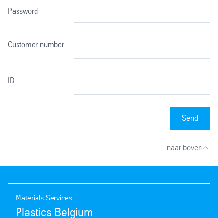
Password
Customer number
ID
Send
naar boven
Materials Services
Plastics Belgium