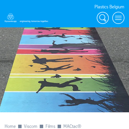
Plastics Belgium
Rechercher
Menu
Home
Viscom
Films
MACtac®