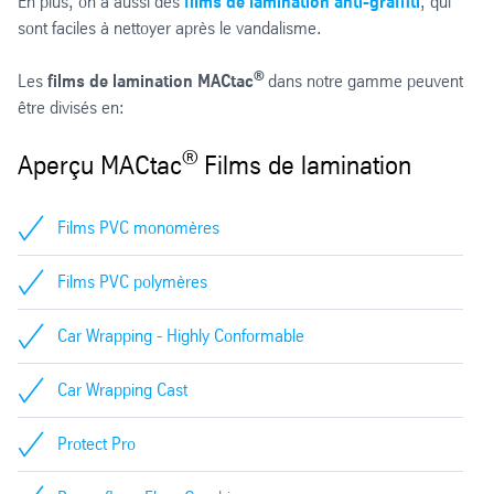
En plus, on a aussi des
films de lamination anti-graffiti
, qui
sont faciles à nettoyer après le vandalisme.
®
Les
films de lamination MACtac
dans notre gamme peuvent
être divisés en:
®
Aperçu MACtac
Films de lamination
Films PVC monomères
Films PVC polymères
Car Wrapping - Highly Conformable
Car Wrapping Cast
Protect Pro