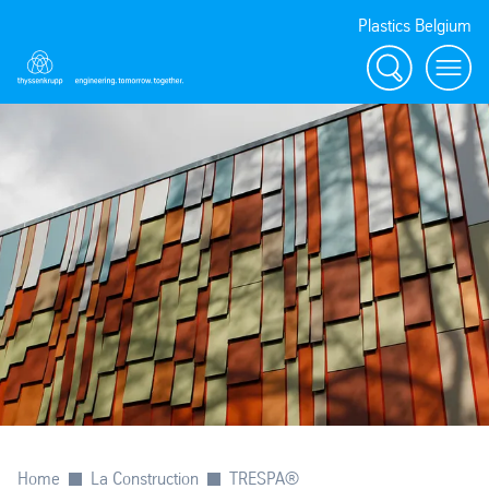
Plastics Belgium
Rechercher
Menu
Home
La Construction
TRESPA®