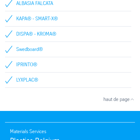
ALBASIA FALCATA
KAPA® - SMART-X®
DISPA® - KROMA®
Swedboard®
IPRINTO®
LYXPLAC®
haut de page
Materials Services