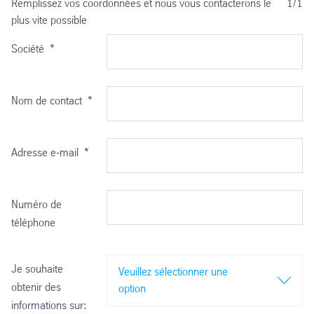
Remplissez vos coordonnées et nous vous contacterons le
1/1
plus vite possible
2500x1250 et 3050x1500 en 3 mm d'épaisseur
3 & 5 mm (3050x2050 mm)
Epaisseur: 3 mm
Disponible en 4-8-12-15 et 18 mm en 1220 x 2500 mm
Société
*
8 mm seulement en noyeau blanc
Dimensions:
1220 x 2440 et 1220 x 3050 mm
Application: L'acier galvanisé (0,25 mm) est parfait pour des pannea
Nom de contact
*
Adresse e-mail
*
Numéro de
téléphone
Je souhaite
Veuillez sélectionner une
obtenir des
option
informations sur: