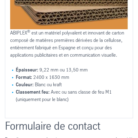
®
ABIPLEX
est un matériel polyvalent et innovant de carton
composé de matières premières dérivées de la cellulose,
entièrement fabriqué en Espagne et conçu pour des
applications publicitaires et en communication visuelle.
Épaisseur:
9,22 mm ou 13,50 mm
Format:
2400 x 1630 mm
Couleur:
Blanc ou kraft
Classement feu:
Avec ou sans classe de feu M1
(uniquement pour le blanc)
®
®
®
®
DIBOND
FR blanc mat
, avec noyau minéral
IPRINTO
plaque rigide en PP avec noyeau "bulle"
SteelBond
ALBASIA FALCATA
est un panneau composite avec une surface magnétiqu
un multiplex très leger en bois Indonésien (320
L'aspect brossé caractéristique de
DIBONDbutlerfinish
est dû à u
STACbond
avec noyeau FR et laque PVDF
Formulaire de contact
®
pour les propriétés ignifuges
Faces satinées blanches, âme blanc ou noir blockout
Chaque côté du panneau a une surface plane, lisse et uniforme, l’un
Pour fabrications à usage intérieur, ou la stabilité et le poids jouent 
Nouvelle version disponible en DIBONDbutlerfinish
1 face r
5 couleurs 5000x1500x4 mm (blanc - noir - silver métallic et anthra