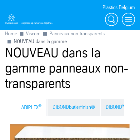
Plastics Belgium
Rechercher
Menu
Home
Viscom
Panneaux non-transparents
NOUVEAU dans la gamme
NOUVEAU dans la
gamme panneaux non-
transparents
®
®
DIBONDbutlerfinish®
DIBOND
FR bla
ABIPLEX